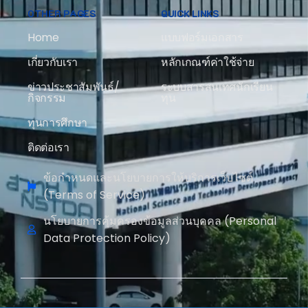
OTHER PAGES
QUICK LINKS
Home
แบบฟอร์มเอกสาร
เกี่ยวกับเรา
หลักเกณฑ์ค่าใช้จ่าย
ข่าวประชาสัมพันธ์/
ระบบสารสนเทศนักเรียน
กิจกรรม
ทุน
ทุนการศึกษา
ติดต่อเรา
ข้อกำหนดและนโยบายการให้บริการเว็บไซต์
(Terms of Service)
นโยบายการคุ้มครองข้อมูลส่วนบุคคล (Personal
Data Protection Policy)