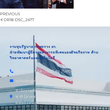
PREVIOUS
OR18-DSC_2477
งานทุนรัฐบาล กระทรวง อว.
ฝ่ายพัฒนาผู้มีความสามารถพิเศษและอัจฉริยภาพ ด้าน
วิทยาศาสตร์และเทคโนโลยี
(+66) 02-564-7000 ต่อ 71410-71417
scholar@nstda.or.th
สำนักงานพัฒนาวิทยาศาสตร์และเทคโนโลยีแห่ง
ชาติ (สวทช.) 111 อุทยานวิทยาศาสตร์ประเทศไทย
ต.คลองหนึ่ง อ.คลองหลวง จ.ปทุมธานี 12120