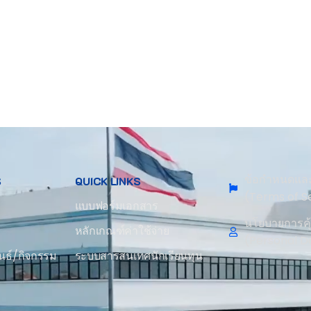
ข้อกำหนดและ
S
QUICK LINKS
(Terms of S
แบบฟอร์มเอกสาร
นโยบายการคุ
หลักเกณฑ์ค่าใช้จ่าย
(Personal D
นธ์/กิจกรรม
ระบบสารสนเทศนักเรียนทุน