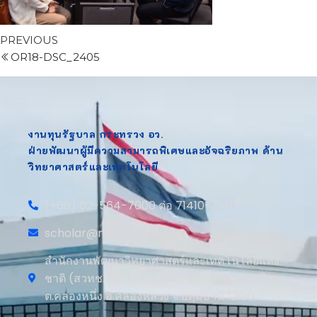
PREVIOUS
OR18-DSC_2405
งานทุนรัฐบาล กระทรวง อว.
ฝ่ายพัฒนาผู้มีความสามารถพิเศษและอัจฉริยภาพ ด้าน
วิทยาศาสตร์และเทคโนโลยี
(+66) 02-564-7000 ต่อ 71410-71417
scholar@nstda.or.th
สำนักงานพัฒนาวิทยาศาสตร์และเทคโนโลยีแห่ง
ชาติ (สวทช.) 111 อุทยานวิทยาศาสตร์ประเทศไทย
ต.คลองหนึ่ง อ.คลองหลวง จ.ปทุมธานี 12120