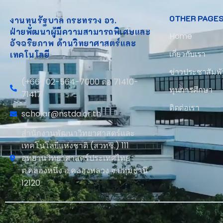
OTHER PAGE
งานทุนรัฐบาล กระทรวง อว.
ฝ่ายพัฒนาผู้มีความสามารถพิเศษและ
Home
อัจฉริยภาพ ด้านวิทยาศาสตร์และ
เกี่ยวกับเรา
เทคโนโลยี
ข่าวประชาสัมพั
(+66) 02-564-7000 ต่อ 71410-
ทุนการศึกษา
71417
ติดต่อเรา
scholar@nstda.or.th
สำนักงานพัฒนาวิทยาศาสตร์และ
เทคโนโลยีแห่งชาติ (สวทช.) 111
อุทยานวิทยาศาสตร์ประเทศไทย
ต.คลองหนึ่ง อ.คลองหลวง จ.ปทุมธานี
12120