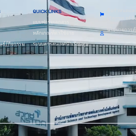
ข้อกำหนดและ
S
QUICK LINKS
(Terms of S
แบบฟอร์มเอกสาร
นโยบายการคุ
หลักเกณฑ์ค่าใช้จ่าย
(Personal D
นธ์/กิจกรรม
ระบบสารสนเทศนักเรียนทุน