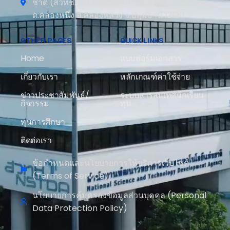
ชาติ (สวทช.) 111 อุทยานวิทยาศาสตร์ประเทศไทย
ต.คลองหนึ่ง อ.คลองหลวง จ.ปทุมธานี 12120
OTHER PAGES
QUICK LINKS
Home
แบบฟอร์มเอกสาร
เกี่ยวกับเรา
หลักเกณฑ์ค่าใช้จ่าย
ข่าวประชาสัมพันธ์/
ระบบสารสนเทศนักเรียน
กิจกรรม
ทุน
ทุนการศึกษา
ติดต่อเรา
ข้อกำหนดและนโยบายการให้บริการเว็บไซต์
(Terms of Service)
นโยบายการคุ้มครองข้อมูลส่วนบุคคล (Personal
Data Protection Policy)