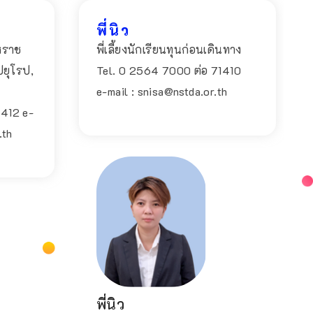
พี่โอ๋
พี่นิว
หราช
หราช
ดูแลนักเรียนทุนประเทศ
พี่เลี้ยงนักเรียนทุนก่อนเดินทาง
ยุโรป,
ยุโรป,
สหรัฐอเมริกา แคนาดา
Tel. 0 2564 7000 ต่อ 71410
(อักษร ฟ-ฮ)
e-mail : snisa@nstda.or.th
412 e-
1412 e-
Tel. 0 2564 7000 ต่อ 71416
th
.th
e-mail : monwipa@nstda.or.th
พี่นิว