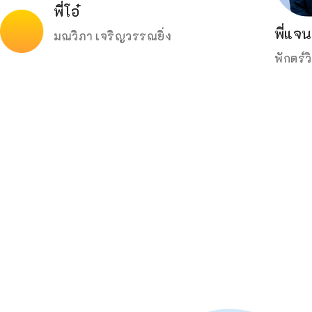
พี่โอ๋
พี่แจน
มณวิภา เจริญวรรณยิ่ง
พักตร์ว