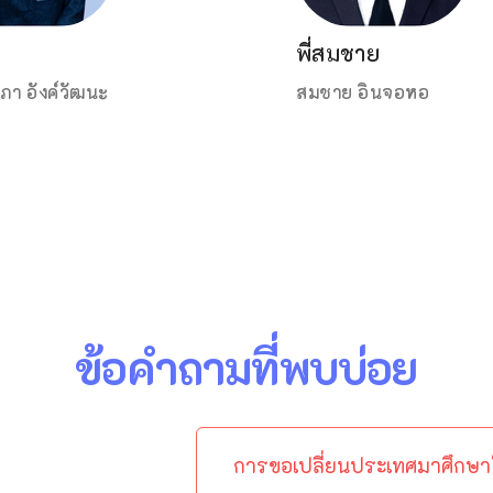
พี่สมชาย
พี่สมชาย
ิภา อังค์วัฒนะ
สมชาย อินจอหอ
สมชาย อินจอหอ
ข้อคำถามที่พบบ่อย
การขอเปลี่ยนประเทศมาศึกษ