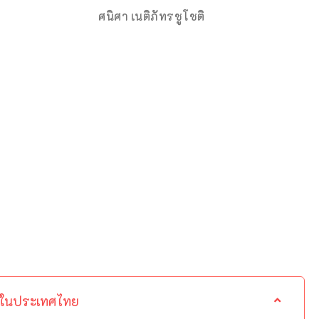
พี่โอ๋
ศนิศา เนติภัทรชูโชติ
มณวิภา เจริญวรรณยิ่ง
าในประเทศไทย