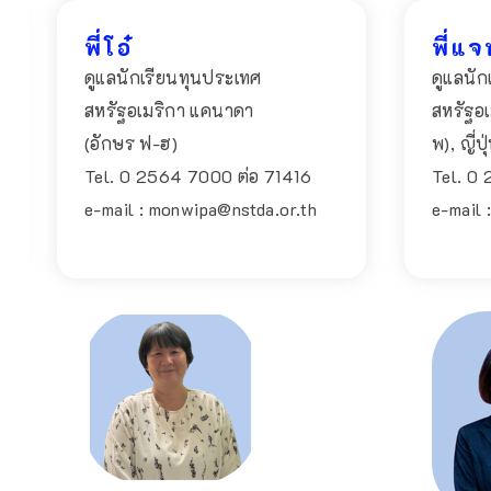
พี่โอ๋
พี่แ
ดูแลนักเรียนทุนประเทศ
ดูแลนัก
สหรัฐอเมริกา แคนาดา
สหรัฐอ
(อักษร ฟ-ฮ)
พ), ญี่ป
Tel. 0 2564 7000 ต่อ 71416
Tel. 0
e-mail : monwipa@nstda.or.th
e-mail 