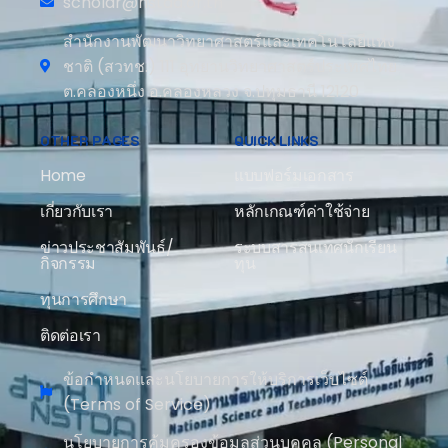
scholar@nstda.or.th
สำนักงานพัฒนาวิทยาศาสตร์และเทคโนโลยีแห่ง
ชาติ (สวทช.) 111 อุทยานวิทยาศาสตร์ประเทศไทย
ต.คลองหนึ่ง อ.คลองหลวง จ.ปทุมธานี 12120
OTHER PAGES
QUICK LINKS
Home
แบบฟอร์มเอกสาร
เกี่ยวกับเรา
หลักเกณฑ์ค่าใช้จ่าย
ข่าวประชาสัมพันธ์/
ระบบสารสนเทศนักเรียน
กิจกรรม
ทุน
ทุนการศึกษา
ติดต่อเรา
ข้อกำหนดและนโยบายการให้บริการเว็บไซต์
(Terms of Service)
นโยบายการคุ้มครองข้อมูลส่วนบุคคล (Personal