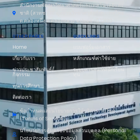
สำนักงานพัฒนาวิทยาศาสตร์และเทคโนโลยีแห่ง
ชาติ (สวทช.) 111 อุทยานวิทยาศาสตร์ประเทศไทย
ต.คลองหนึ่ง อ.คลองหลวง จ.ปทุมธานี 12120
OTHER PAGES
QUICK LINKS
Home
แบบฟอร์มเอกสาร
เกี่ยวกับเรา
หลักเกณฑ์ค่าใช้จ่าย
ข่าวประชาสัมพันธ์/
ระบบสารสนเทศนักเรียน
กิจกรรม
ทุน
ทุนการศึกษา
ติดต่อเรา
ข้อกำหนดและนโยบายการให้บริการเว็บไซต์
(Terms of Service)
นโยบายการคุ้มครองข้อมูลส่วนบุคคล (Personal
Data Protection Policy)