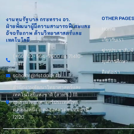
OTHER PAGE
งานทุนรัฐบาล กระทรวง อว.
ฝ่ายพัฒนาผู้มีความสามารถพิเศษและ
Home
อัจฉริยภาพ ด้านวิทยาศาสตร์และ
เกี่ยวกับเรา
เทคโนโลยี
ข่าวประชาสัมพั
(+66) 02-564-7000 ต่อ 71410-
ทุนการศึกษา
71417
ติดต่อเรา
scholar@nstda.or.th
สำนักงานพัฒนาวิทยาศาสตร์และ
เทคโนโลยีแห่งชาติ (สวทช.) 111
อุทยานวิทยาศาสตร์ประเทศไทย
ต.คลองหนึ่ง อ.คลองหลวง จ.ปทุมธานี
12120