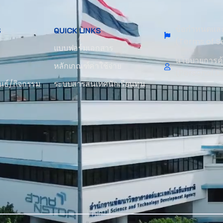
ข้อกำหนดและ
S
QUICK LINKS
(Terms of S
แบบฟอร์มเอกสาร
นโยบายการคุ
หลักเกณฑ์ค่าใช้จ่าย
(Personal D
นธ์/กิจกรรม
ระบบสารสนเทศนักเรียนทุน